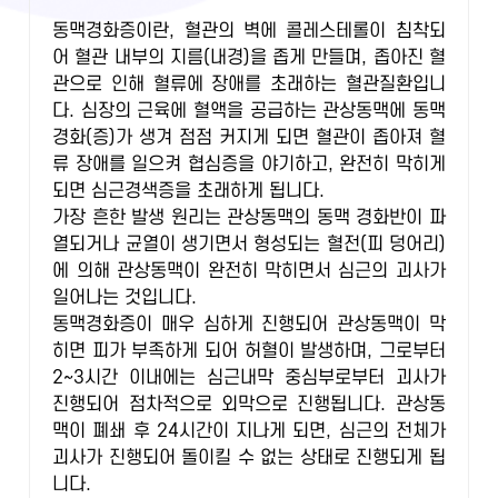
동맥경화증이란, 혈관의 벽에 콜레스테롤이 침착되
어 혈관 내부의 지름(내경)을 좁게 만들며, 좁아진 혈
관으로 인해 혈류에 장애를 초래하는 혈관질환입니
다. 심장의 근육에 혈액을 공급하는 관상동맥에 동맥
경화(증)가 생겨 점점 커지게 되면 혈관이 좁아져 혈
류 장애를 일으켜 협심증을 야기하고, 완전히 막히게
되면 심근경색증을 초래하게 됩니다.
가장 흔한 발생 원리는 관상동맥의 동맥 경화반이 파
열되거나 균열이 생기면서 형성되는 혈전(피 덩어리)
에 의해 관상동맥이 완전히 막히면서 심근의 괴사가
일어나는 것입니다.
동맥경화증이 매우 심하게 진행되어 관상동맥이 막
히면 피가 부족하게 되어 허혈이 발생하며, 그로부터
2~3시간 이내에는 심근내막 중심부로부터 괴사가
진행되어 점차적으로 외막으로 진행됩니다. 관상동
맥이 폐쇄 후 24시간이 지나게 되면, 심근의 전체가
괴사가 진행되어 돌이킬 수 없는 상태로 진행되게 됩
니다.