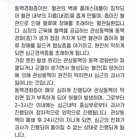
동맥경화증이란, 혈관의 벽에 콜레스테롤이 침착되
어 혈관 내부의 지름(내경)을 좁게 만들며, 좁아진 혈
관으로 인해 혈류에 장애를 초래하는 혈관질환입니
다. 심장의 근육에 혈액을 공급하는 관상동맥에 동맥
경화(증)가 생겨 점점 커지게 되면 혈관이 좁아져 혈
류 장애를 일으켜 협심증을 야기하고, 완전히 막히게
되면 심근경색증을 초래하게 됩니다.
가장 흔한 발생 원리는 관상동맥의 동맥 경화반이 파
열되거나 균열이 생기면서 형성되는 혈전(피 덩어리)
에 의해 관상동맥이 완전히 막히면서 심근의 괴사가
일어나는 것입니다.
동맥경화증이 매우 심하게 진행되어 관상동맥이 막
히면 피가 부족하게 되어 허혈이 발생하며, 그로부터
2~3시간 이내에는 심근내막 중심부로부터 괴사가
진행되어 점차적으로 외막으로 진행됩니다. 관상동
맥이 폐쇄 후 24시간이 지나게 되면, 심근의 전체가
괴사가 진행되어 돌이킬 수 없는 상태로 진행되게 됩
니다.