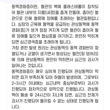
동맥경화증이란, 혈관의 벽에 콜레스테롤이 침착되
어 혈관 내부의 지름(내경)을 좁게 만들며, 좁아진 혈
관으로 인해 혈류에 장애를 초래하는 혈관질환입니
다. 심장의 근육에 혈액을 공급하는 관상동맥에 동맥
경화(증)가 생겨 점점 커지게 되면 혈관이 좁아져 혈
류 장애를 일으켜 협심증을 야기하고, 완전히 막히게
되면 심근경색증을 초래하게 됩니다.
가장 흔한 발생 원리는 관상동맥의 동맥 경화반이 파
열되거나 균열이 생기면서 형성되는 혈전(피 덩어리)
에 의해 관상동맥이 완전히 막히면서 심근의 괴사가
일어나는 것입니다.
동맥경화증이 매우 심하게 진행되어 관상동맥이 막
히면 피가 부족하게 되어 허혈이 발생하며, 그로부터
2~3시간 이내에는 심근내막 중심부로부터 괴사가
진행되어 점차적으로 외막으로 진행됩니다. 관상동
맥이 폐쇄 후 24시간이 지나게 되면, 심근의 전체가
괴사가 진행되어 돌이킬 수 없는 상태로 진행되게 됩
니다.