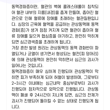
동맥경화증이란, 혈관의 벽에 콜레스테롤이 침착되
어 혈관 내부의 지름(내경)을 좁게 만들며, 좁아진 혈
관으로 인해 혈류에 장애를 초래하는 혈관질환입니
다. 심장의 근육에 혈액을 공급하는 관상동맥에 동맥
경화(증)가 생겨 점점 커지게 되면 혈관이 좁아져 혈
류 장애를 일으켜 협심증을 야기하고, 완전히 막히게
되면 심근경색증을 초래하게 됩니다.
가장 흔한 발생 원리는 관상동맥의 동맥 경화반이 파
열되거나 균열이 생기면서 형성되는 혈전(피 덩어리)
에 의해 관상동맥이 완전히 막히면서 심근의 괴사가
일어나는 것입니다.
동맥경화증이 매우 심하게 진행되어 관상동맥이 막
히면 피가 부족하게 되어 허혈이 발생하며, 그로부터
2~3시간 이내에는 심근내막 중심부로부터 괴사가
진행되어 점차적으로 외막으로 진행됩니다. 관상동
맥이 폐쇄 후 24시간이 지나게 되면, 심근의 전체가
괴사가 진행되어 돌이킬 수 없는 상태로 진행되게 됩
니다.