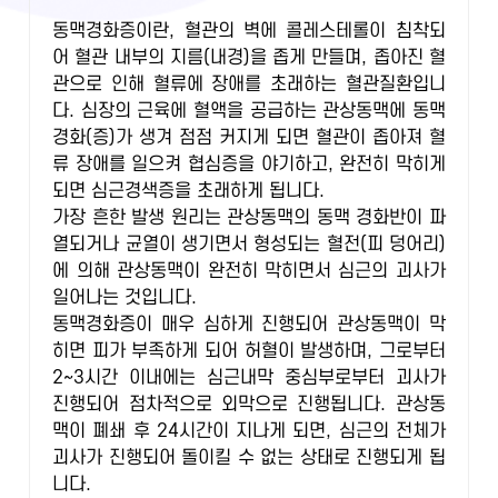
동맥경화증이란, 혈관의 벽에 콜레스테롤이 침착되
어 혈관 내부의 지름(내경)을 좁게 만들며, 좁아진 혈
관으로 인해 혈류에 장애를 초래하는 혈관질환입니
다. 심장의 근육에 혈액을 공급하는 관상동맥에 동맥
경화(증)가 생겨 점점 커지게 되면 혈관이 좁아져 혈
류 장애를 일으켜 협심증을 야기하고, 완전히 막히게
되면 심근경색증을 초래하게 됩니다.
가장 흔한 발생 원리는 관상동맥의 동맥 경화반이 파
열되거나 균열이 생기면서 형성되는 혈전(피 덩어리)
에 의해 관상동맥이 완전히 막히면서 심근의 괴사가
일어나는 것입니다.
동맥경화증이 매우 심하게 진행되어 관상동맥이 막
히면 피가 부족하게 되어 허혈이 발생하며, 그로부터
2~3시간 이내에는 심근내막 중심부로부터 괴사가
진행되어 점차적으로 외막으로 진행됩니다. 관상동
맥이 폐쇄 후 24시간이 지나게 되면, 심근의 전체가
괴사가 진행되어 돌이킬 수 없는 상태로 진행되게 됩
니다.