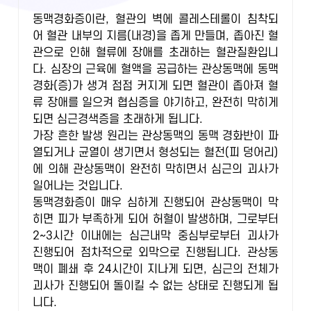
동맥경화증이란, 혈관의 벽에 콜레스테롤이 침착되
어 혈관 내부의 지름(내경)을 좁게 만들며, 좁아진 혈
관으로 인해 혈류에 장애를 초래하는 혈관질환입니
다. 심장의 근육에 혈액을 공급하는 관상동맥에 동맥
경화(증)가 생겨 점점 커지게 되면 혈관이 좁아져 혈
류 장애를 일으켜 협심증을 야기하고, 완전히 막히게
되면 심근경색증을 초래하게 됩니다.
가장 흔한 발생 원리는 관상동맥의 동맥 경화반이 파
열되거나 균열이 생기면서 형성되는 혈전(피 덩어리)
에 의해 관상동맥이 완전히 막히면서 심근의 괴사가
일어나는 것입니다.
동맥경화증이 매우 심하게 진행되어 관상동맥이 막
히면 피가 부족하게 되어 허혈이 발생하며, 그로부터
2~3시간 이내에는 심근내막 중심부로부터 괴사가
진행되어 점차적으로 외막으로 진행됩니다. 관상동
맥이 폐쇄 후 24시간이 지나게 되면, 심근의 전체가
괴사가 진행되어 돌이킬 수 없는 상태로 진행되게 됩
니다.