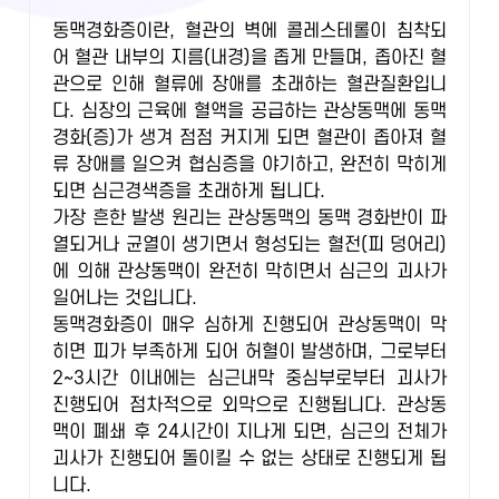
동맥경화증이란, 혈관의 벽에 콜레스테롤이 침착되
어 혈관 내부의 지름(내경)을 좁게 만들며, 좁아진 혈
관으로 인해 혈류에 장애를 초래하는 혈관질환입니
다. 심장의 근육에 혈액을 공급하는 관상동맥에 동맥
경화(증)가 생겨 점점 커지게 되면 혈관이 좁아져 혈
류 장애를 일으켜 협심증을 야기하고, 완전히 막히게
되면 심근경색증을 초래하게 됩니다.
가장 흔한 발생 원리는 관상동맥의 동맥 경화반이 파
열되거나 균열이 생기면서 형성되는 혈전(피 덩어리)
에 의해 관상동맥이 완전히 막히면서 심근의 괴사가
일어나는 것입니다.
동맥경화증이 매우 심하게 진행되어 관상동맥이 막
히면 피가 부족하게 되어 허혈이 발생하며, 그로부터
2~3시간 이내에는 심근내막 중심부로부터 괴사가
진행되어 점차적으로 외막으로 진행됩니다. 관상동
맥이 폐쇄 후 24시간이 지나게 되면, 심근의 전체가
괴사가 진행되어 돌이킬 수 없는 상태로 진행되게 됩
니다.