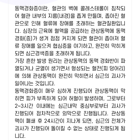
동맥경화증이란, 혈관의 벽에 콜레스테롤이 침착되
어 혈관 내부의 지름(내경)을 좁게 만들며, 좁아진 혈
관으로 인해 혈류에 장애를 초래하는 혈관질환입니
다. 심장의 근육에 혈액을 공급하는 관상동맥에 동맥
경화(증)가 생겨 점점 커지게 되면 혈관이 좁아져 혈
류 장애를 일으켜 협심증을 야기하고, 완전히 막히게
되면 심근경색증을 초래하게 됩니다.
가장 흔한 발생 원리는 관상동맥의 동맥 경화반이 파
열되거나 균열이 생기면서 형성되는 혈전(피 덩어리)
에 의해 관상동맥이 완전히 막히면서 심근의 괴사가
일어나는 것입니다.
동맥경화증이 매우 심하게 진행되어 관상동맥이 막
히면 피가 부족하게 되어 허혈이 발생하며, 그로부터
2~3시간 이내에는 심근내막 중심부로부터 괴사가
진행되어 점차적으로 외막으로 진행됩니다. 관상동
맥이 폐쇄 후 24시간이 지나게 되면, 심근의 전체가
괴사가 진행되어 돌이킬 수 없는 상태로 진행되게 됩
니다.