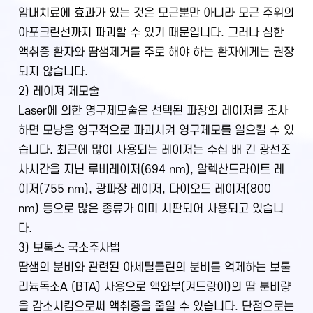
암내치료에 효과가 있는 것은 모근뿐만 아니라 모근 주위의
아포크린선까지 파괴할 수 있기 때문입니다. 그러나 심한
액취증 환자와 땀샘제거를 주로 해야 하는 환자에게는 권장
되지 않습니다.
2) 레이져 제모술
Laser에 의한 영구제모술은 선택된 파장의 레이저를 조사
하면 모낭을 영구적으로 파괴시켜 영구제모를 일으킬 수 있
습니다. 최근에 많이 사용되는 레이저는 수십 배 긴 광선조
사시간을 지닌 루비레이저(694 nm), 알렉산드라이트 레
이저(755 nm), 광파장 레이저, 다이오드 레이저(800
nm) 등으로 많은 종류가 이미 시판되어 사용되고 있습니
다.
3) 보톡스 국소주사법
땀샘의 분비와 관련된 아세틸콜린의 분비를 억제하는 보툴
리늄독소A (BTA) 사용으로 액와부(겨드랑이)의 땀 분비량
을 감소시킴으로써 액취증을 줄일 수 있습니다. 단점으로는