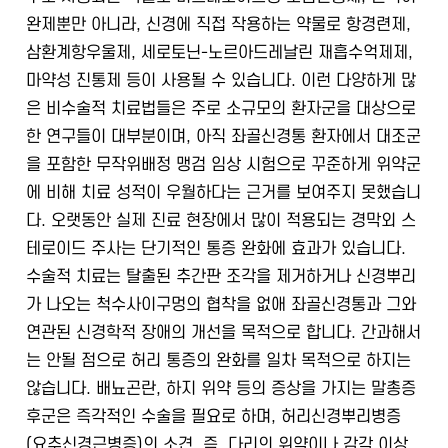
완제뿐만 아니라, 신경에 직접 작용하는 약물로 항경련제,
삼환계항우울제, 세로토닌-노르아드레날린 재흡수억제제,
마약성 진통제 등이 사용될 수 있습니다. 이런 다양하게 많
은 비수술적 치료법들은 주로 소규모의 환자군을 대상으로
한 연구들이 대부분이며, 아직 좌골신경통 환자에서 대조군
을 포함한 무작위배정 맹검 임상 시험으로 꾸준하게 위약군
에 비해 치료 성적이 우월하다는 근거를 보여주지 못했습니
다. 오랫동안 실제 진료 현장에서 많이 적용되는 경막외 스
테로이드 주사는 단기적인 통증 완화에 효과가 있습니다.
수술적 치료는 탈출된 추간판 조각을 제거하거나 신경뿌리
가 나오는 척수사이구멍의 협착을 없애 좌골신경통과 그와
연관된 신경학적 장애의 개선을 목적으로 합니다. 간과해서
는 안될 점으로 허리 통증의 완화를 일차 목적으로 하지는
않습니다. 배뇨곤란, 하지 위약 등의 증상을 가지는 말총증
후군은 즉각적인 수술을 필요로 하며, 허리신경뿌리병증
(요추신경근병증)의 소견, 즉, 다리의 위약이나 감각 이상