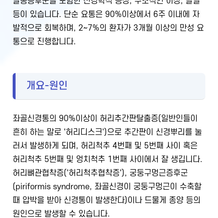
말총증후군을 포함한 신경학적 증상, 구조적인 이상, 발열
등이 있습니다. 단순 요통은 90%이상에서 6주 이내에 자
발적으로 회복하며, 2~7%의 환자가 3개월 이상의 만성 요
통으로 진행합니다.
개요-원인
좌골신경통의 90%이상이 허리추간판탈출증(일반인들이
흔히 하는 말로 '허리디스크')으로 추간판이 신경뿌리를 눌
러서 발생하게 되며, 허리척추 4번째 및 5번째 사이 혹은
허리척추 5번째 및 엉치척추 1번째 사이에서 잘 생깁니다.
허리뼈관협착증('허리척추협착증'), 궁둥구멍근증후군
(piriformis syndrome, 좌골신경이 궁둥구멍근이 수축할
때 압박을 받아 신경통이 발생한다)이나 드물게 종양 등의
원인으로 발생할 수 있습니다.