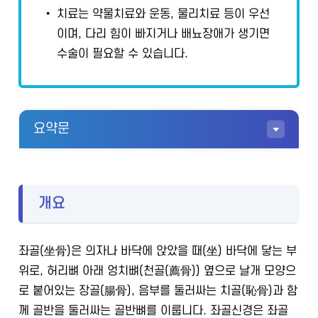
• 치료는 약물치료와 운동, 물리치료 등이 우선
이며, 다리 힘이 빠지거나 배뇨장애가 생기면
수술이 필요할 수 있습니다.
요약문
개요
좌골(坐骨)은 의자나 바닥에 앉았을 때(坐) 바닥에 닿는 부
위로, 허리뼈 아래 엉치뼈(천골(薦骨)) 옆으로 날개 모양으
로 붙어있는 장골(腸骨), 음부를 둘러싸는 치골(恥骨)과 함
께 골반을 둘러싸는 골반뼈를 이룹니다. 좌골신경은 좌골