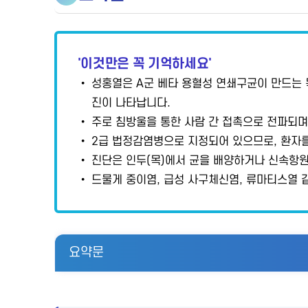
'이것만은 꼭 기억하세요'
• 성홍열은 A군 베타 용혈성 연쇄구균이 만드는 
진이 나타납니다.
• 주로 침방울을 통한 사람 간 접촉으로 전파되며,
• 2급 법정감염병으로 지정되어 있으므로, 환자를
• 진단은 인두(목)에서 균을 배양하거나 신속항
• 드물게 중이염, 급성 사구체신염, 류마티스열 같
요약문