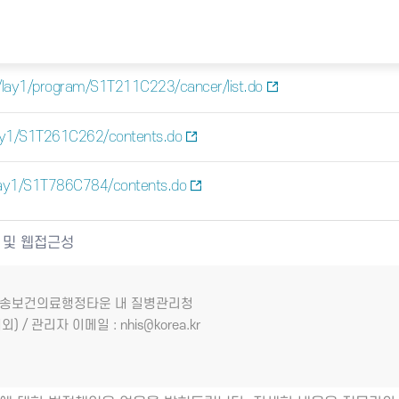
/lay1/program/S1T211C223/cancer/list.do
ay1/S1T261C262/contents.do
lay1/S1T786C784/contents.do
 및 웹접근성
7 오송보건의료행정타운 내 질병관리청
외) / 관리자 이메일 : nhis@korea.kr