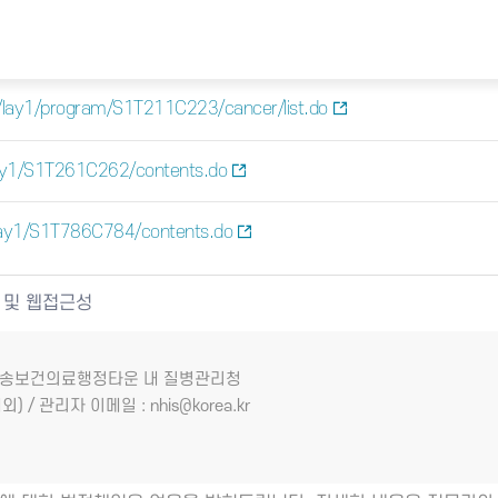
/lay1/program/S1T211C223/cancer/list.do
ay1/S1T261C262/contents.do
lay1/S1T786C784/contents.do
 및 웹접근성
7 오송보건의료행정타운 내 질병관리청
외) / 관리자 이메일 : nhis@korea.kr