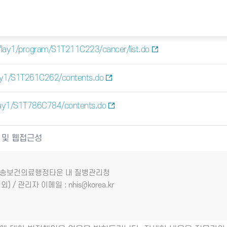
/lay1/program/S1T211C223/cancer/list.do
ay1/S1T261C262/contents.do
lay1/S1T786C784/contents.do
 및 웹접근성
7 오송보건의료행정타운 내 질병관리청
외) / 관리자 이메일 : nhis@korea.kr