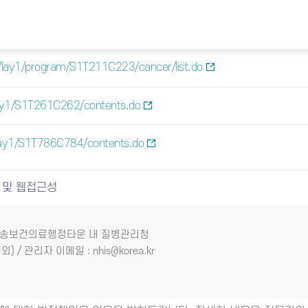
/lay1/program/S1T211C223/cancer/list.do
ay1/S1T261C262/contents.do
lay1/S1T786C784/contents.do
 및 웹접근성
7 오송보건의료행정타운 내 질병관리청
외) / 관리자 이메일 : nhis@korea.kr