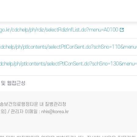
a.go.kr/cdchelp/ph/rdiz/selectRdizInfList.do?menu=A0100
kr/cdchelp/ph/ptlcontents/selectPtlConSent.do?schSno=110&men
r/cdchelp/ph/ptlcontents/selectPtlConSent.do?schSno=130&men
 및 웹접근성
7 오송보건의료행정타운 내 질병관리청
외) / 관리자 이메일 : nhis@korea.kr