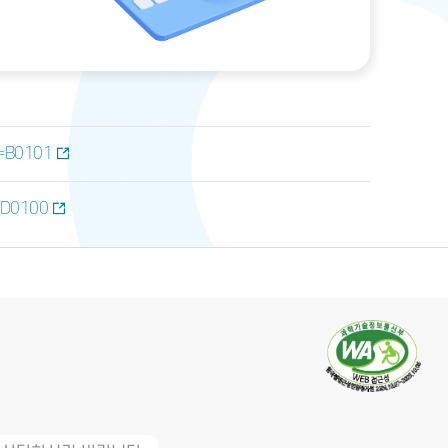
u=B0101
u=D0100