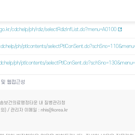
a.go.kr/cdchelp/ph/rdiz/selectRdizInfList.do?menu=A0100
kr/cdchelp/ph/ptlcontents/selectPtlConSent.do?schSno=110&men
r/cdchelp/ph/ptlcontents/selectPtlConSent.do?schSno=130&men
 및 웹접근성
7 오송보건의료행정타운 내 질병관리청
외) / 관리자 이메일 : nhis@korea.kr