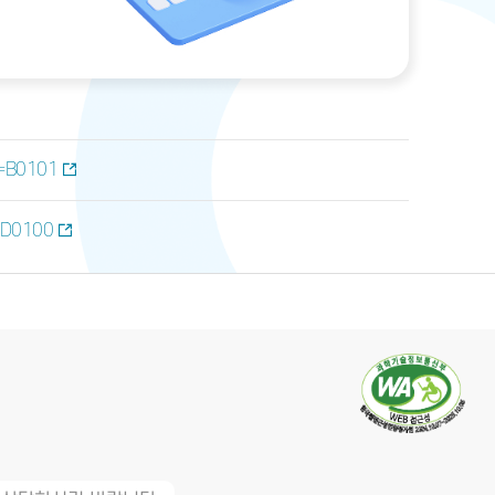
u=B0101
u=D0100