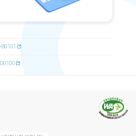
u=B0101
u=D0100