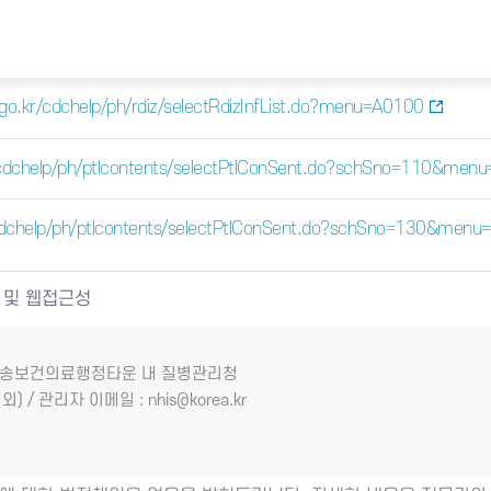
a.go.kr/cdchelp/ph/rdiz/selectRdizInfList.do?menu=A0100
kr/cdchelp/ph/ptlcontents/selectPtlConSent.do?schSno=110&men
r/cdchelp/ph/ptlcontents/selectPtlConSent.do?schSno=130&men
 및 웹접근성
7 오송보건의료행정타운 내 질병관리청
외) / 관리자 이메일 : nhis@korea.kr