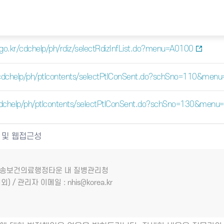
a.go.kr/cdchelp/ph/rdiz/selectRdizInfList.do?menu=A0100
kr/cdchelp/ph/ptlcontents/selectPtlConSent.do?schSno=110&men
r/cdchelp/ph/ptlcontents/selectPtlConSent.do?schSno=130&men
 및 웹접근성
7 오송보건의료행정타운 내 질병관리청
외) / 관리자 이메일 : nhis@korea.kr