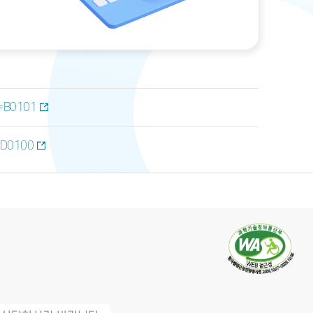
u=B0101
u=D0100