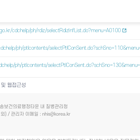
a.go.kr/cdchelp/ph/rdiz/selectRdizInfList.do?menu=A0100
kr/cdchelp/ph/ptlcontents/selectPtlConSent.do?schSno=110&men
r/cdchelp/ph/ptlcontents/selectPtlConSent.do?schSno=130&men
 및 웹접근성
7 오송보건의료행정타운 내 질병관리청
외) / 관리자 이메일 : nhis@korea.kr