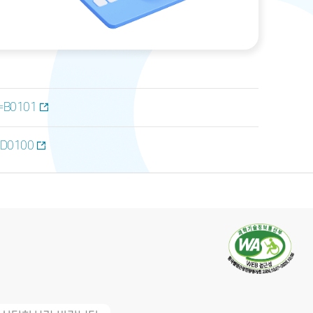
u=B0101
u=D0100