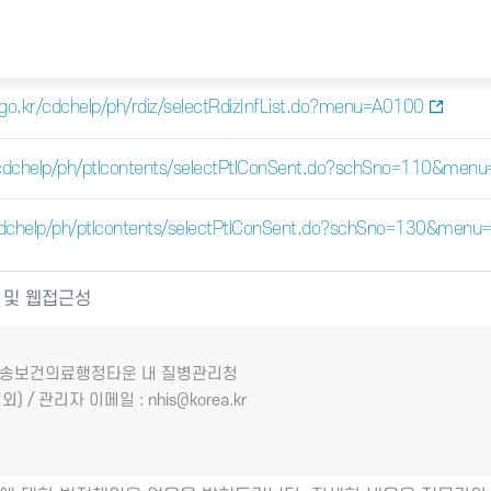
a.go.kr/cdchelp/ph/rdiz/selectRdizInfList.do?menu=A0100
kr/cdchelp/ph/ptlcontents/selectPtlConSent.do?schSno=110&men
r/cdchelp/ph/ptlcontents/selectPtlConSent.do?schSno=130&men
 및 웹접근성
7 오송보건의료행정타운 내 질병관리청
외) / 관리자 이메일 : nhis@korea.kr