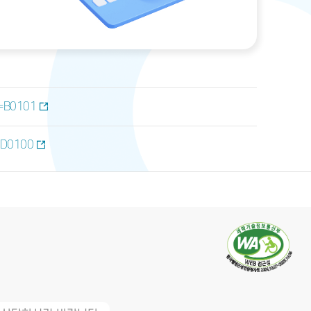
u=B0101
u=D0100