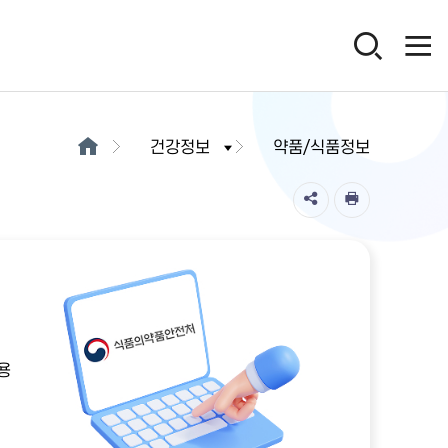
건강정보
약품/식품정보
용