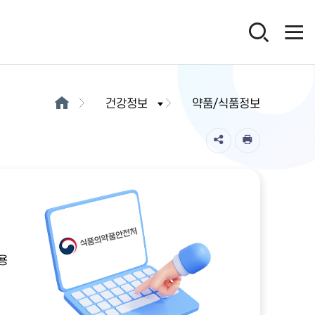
건강정보
약품/식품정보
용