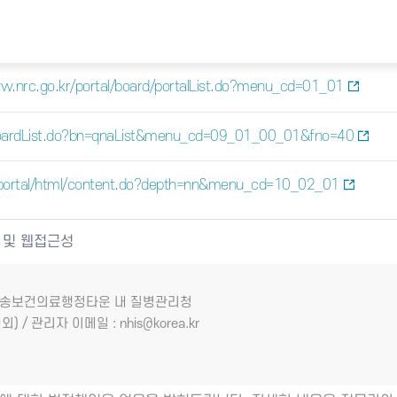
w.nrc.go.kr/portal/board/portalList.do?menu_cd=01_01
/boardList.do?bn=qnaList&menu_cd=09_01_00_01&fno=40
/portal/html/content.do?depth=nn&menu_cd=10_02_01
 및 웹접근성
7 오송보건의료행정타운 내 질병관리청
외) / 관리자 이메일 : nhis@korea.kr