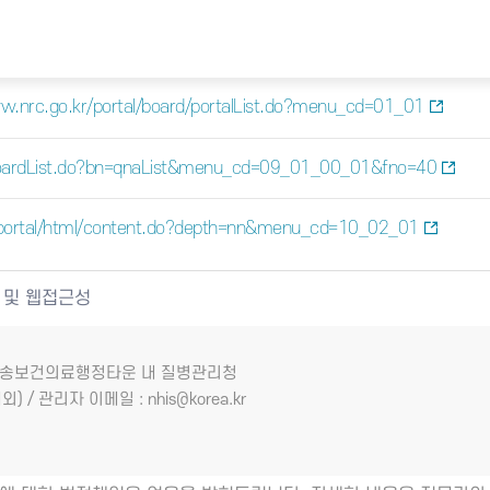
w.nrc.go.kr/portal/board/portalList.do?menu_cd=01_01
/boardList.do?bn=qnaList&menu_cd=09_01_00_01&fno=40
/portal/html/content.do?depth=nn&menu_cd=10_02_01
 및 웹접근성
7 오송보건의료행정타운 내 질병관리청
외) / 관리자 이메일 : nhis@korea.kr