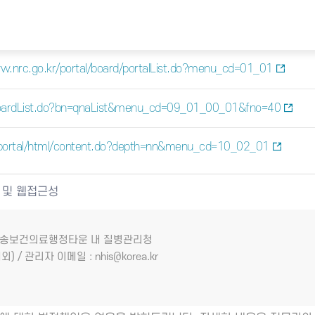
w.nrc.go.kr/portal/board/portalList.do?menu_cd=01_01
/boardList.do?bn=qnaList&menu_cd=09_01_00_01&fno=40
/portal/html/content.do?depth=nn&menu_cd=10_02_01
 및 웹접근성
7 오송보건의료행정타운 내 질병관리청
외) / 관리자 이메일 : nhis@korea.kr