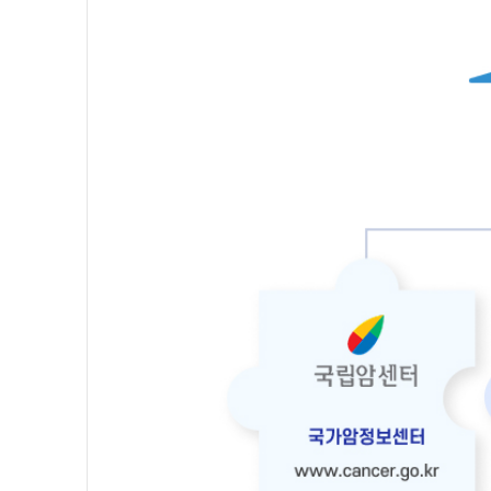
보
의
학
전
문
가
의
광
범
위
한
검
증
을
통
해
신
뢰
할