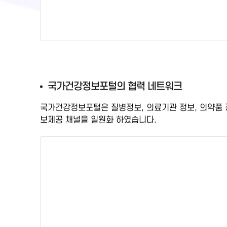
국
국가건강정보포털의 협력 네트워크
가
국가건강정보포털은 질병정보, 의료기관 정보, 의약품
건
보제공 채널을 일원화
하였습니다.
강
정
보
포
털
검
증
된
정