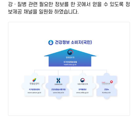
강ㆍ질병 관련 필요한 정보를 한 곳에서 얻을 수 있도록
정
정
보제공 채널을 일원화
하였습니다.
보
포
털
검
증
된
정
보
의
학
전
문
가
의
광
범
위