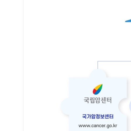
보
의
학
전
문
가
의
광
범
위
한
검
증
을
통
해
신
뢰
할