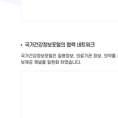
국
국가건강정보포털의 협력 네트워크
가
국가건강정보포털은 질병정보, 의료기관 정보, 의약품
건
보제공 채널을 일원화
하였습니다.
강
정
보
포
털
검
증
된
정