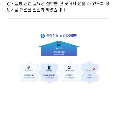
강ㆍ질병 관련 필요한 정보를 한 곳에서 얻을 수 있도록
정
정
보제공 채널을 일원화
하였습니다.
보
포
털
검
증
된
정
보
의
학
전
문
가
의
광
범
위