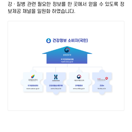
강ㆍ질병 관련 필요한 정보를 한 곳에서 얻을 수 있도록
정
정
보제공 채널을 일원화
하였습니다.
보
포
털
검
증
된
정
보
의
학
전
문
가
의
광
범
위