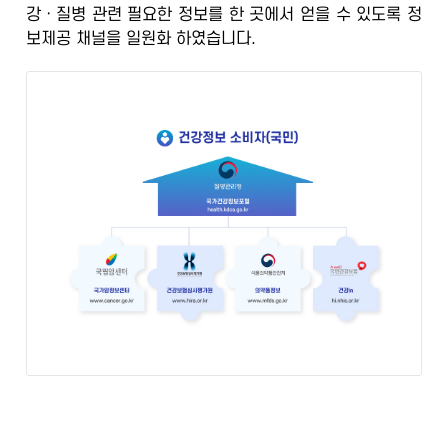
강ㆍ질병 관련 필요한 정보를 한 곳에서 얻을 수 있도록
정
정
보제공 채널을 일원화
하였습니다.
보
포
털
검
증
된
정
보
의
학
전
문
가
의
광
범
위