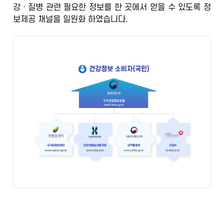
강ㆍ질병 관련 필요한 정보를 한 곳에서 얻을 수 있도록
정
정
보제공 채널을 일원화
하였습니다.
보
포
털
검
증
된
정
보
의
학
전
문
가
의
광
범
위