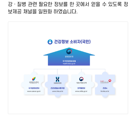
강ㆍ질병 관련 필요한 정보를 한 곳에서 얻을 수 있도록
정
정
보제공 채널을 일원화
하였습니다.
보
포
털
검
증
된
정
보
의
학
전
문
가
의
광
범
위