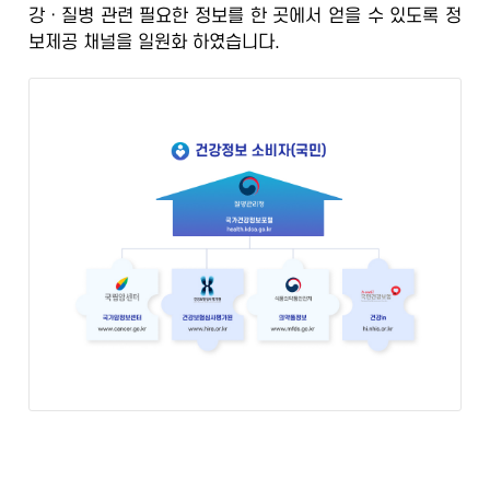
강ㆍ질병 관련 필요한 정보를 한 곳에서 얻을 수 있도록
정
정
보제공 채널을 일원화
하였습니다.
보
포
털
검
증
된
정
보
의
학
전
문
가
의
광
범
위