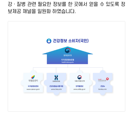
강ㆍ질병 관련 필요한 정보를 한 곳에서 얻을 수 있도록
정
정
보제공 채널을 일원화
하였습니다.
보
포
털
검
증
된
정
보
의
학
전
문
가
의
광
범
위