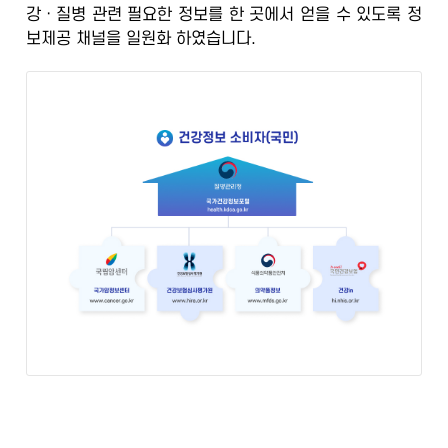
강ㆍ질병 관련 필요한 정보를 한 곳에서 얻을 수 있도록
정
정
보제공 채널을 일원화
하였습니다.
보
포
털
검
증
된
정
보
의
학
전
문
가
의
광
범
위