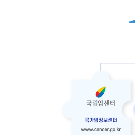
보
의
학
전
문
가
의
광
범
위
한
검
증
을
통
해
신
뢰
할