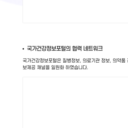
국
국가건강정보포털의 협력 네트워크
가
국가건강정보포털은 질병정보, 의료기관 정보, 의약품
건
보제공 채널을 일원화
하였습니다.
강
정
보
포
털
검
증
된
정