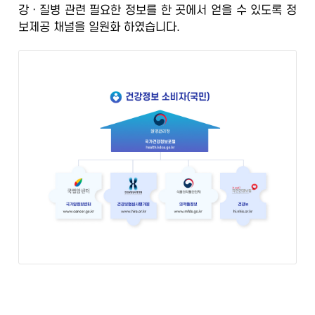
강ㆍ질병 관련 필요한 정보를 한 곳에서 얻을 수 있도록
정
정
보제공 채널을 일원화
하였습니다.
보
포
털
검
증
된
정
보
의
학
전
문
가
의
광
범
위