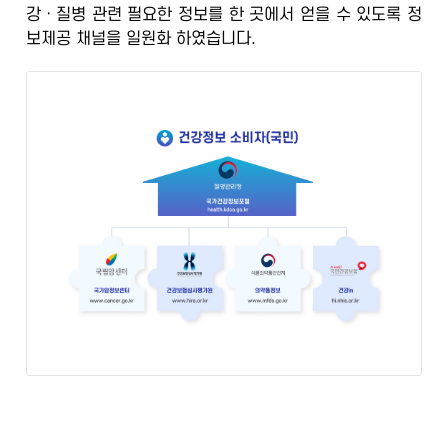
강ㆍ질병 관련 필요한 정보를 한 곳에서 얻을 수 있도록
정
정
보제공 채널을 일원화
하였습니다.
보
포
털
검
증
된
정
보
의
학
전
문
가
의
광
범
위