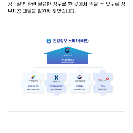
강ㆍ질병 관련 필요한 정보를 한 곳에서 얻을 수 있도록
정
정
보제공 채널을 일원화
하였습니다.
보
포
털
검
증
된
정
보
의
학
전
문
가
의
광
범
위