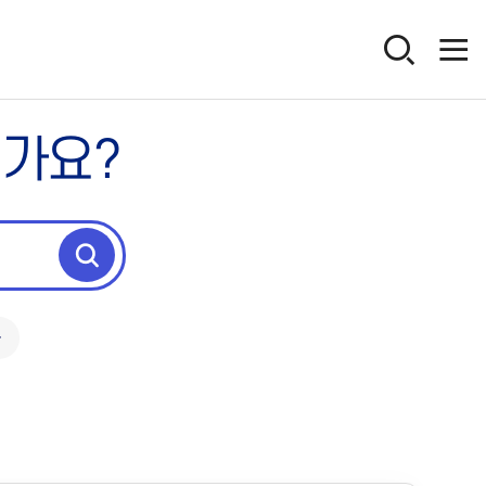
인가요?
독