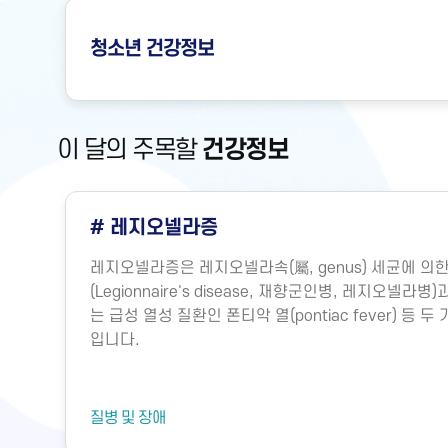
청소년
건강정보
이 달의 주목할
건강정보
# 저혈압
 폐렴
신체의 주요 장기(뇌, 심장, 폐, 간, 콩팥 등)는 심장
전되
소와 영양소를 공급받아야만 각 기능을 수행할 수 있습
는 말
지는 물론 생존을 위해서는 혈액이 원활하게 공급되는
력, 즉 혈압이 어느 정도 유지되어야 합니다. 따라서 혈
명의 유지에 매우 중요합니다.그렇다면 혈압은 어떻게
장에서 뿜어져 나오는 혈액의 양과 혈관의 직경에 따라
기능에 의해 내보내는 혈액의 양을 심박출량이라고 하는
건강문제
요인에 의해 결정됩니다. 혈관의 직경은 혈압에 훨씬 더