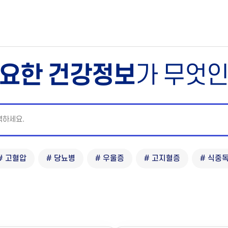
요한 건강정보
가 무엇
# 고혈압
# 당뇨병
# 우울증
# 고지혈증
# 식중