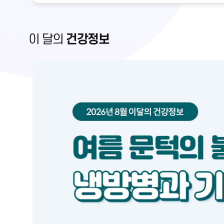
금만 변해도 혈압에 큰 영향을 미칩니다. 혈관의 직경
수축시키는 인자가 서로 작용하여 결정되는데, 자율신
하지만 이런 조절의 한계를 넘어설 정도로 혈압이 저하
이 달의
건강정보
벗어난 병적인 상태로, 질병의 종류 및 심한 정도에 따
릅니다.