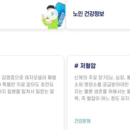
노인
건강정보
# 다중이용시설에서의 
으로부터 나오는 혈액을 통해 산
다중이용시설은 불특정 다수가
니다. 이렇게 장기의 기능 유
박물관, 전시관, 도서관, 종
 것이 중요한데 혈관내의 압
미세먼지와 같은 대기 오염 
압은 장기의 기능 보존 및 생
물성 오염물질에 노출되면 호흡
 형성될까요?혈압은 주로 심
히 밀집된 환경에서 환기가 부
 결정됩니다. 심장에서 펌프
이나 새집증후군 증상이 발생
데, 이는 그림과 같이 여러
냉방병도 나타날 수 있습니다
위험요인
 중요한데, 혈관의 직경이 조
해