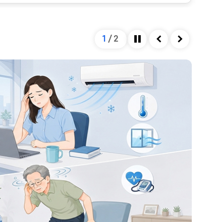
2
/
2
정지
이전
다음