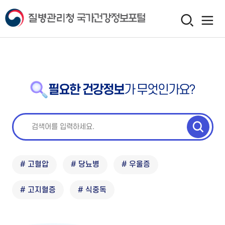
필요한 건강정보
가 무엇인가요?
# 고혈압
# 당뇨병
# 우울증
# 고지혈증
# 식중독