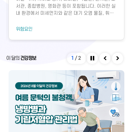
서관, 종합병원, 영화관 등이 포함됩니다. 이러한 실
내 환경에서 미세먼지와 같은 대기 오염 물질, 휘발
성유기화합물, 일산화탄소, 이산화탄소, 미생물성
오염물질에 노출되면 호흡기 질환 등 다양한 건강 문
위험요인
제가 생길 수 있습니다. 특히 밀집된 환경에서 환기
가 부족하면 두통, 구토, 근육통, 불쾌감과 같은 빌딩
증후군이나 새집증후군 증상이 발생할 수 있으며,
실내외 온도 차와 건조한 환경으로 인해 냉방병도 나
이 달의
건강정보
1
/
2
타날 수 있습니다. 이러한 건강 문제는 적절한 환기
정지
이전
다음
와 충분한 휴식을 통해 대부분 예방 및 관리할 수 있
습니다.