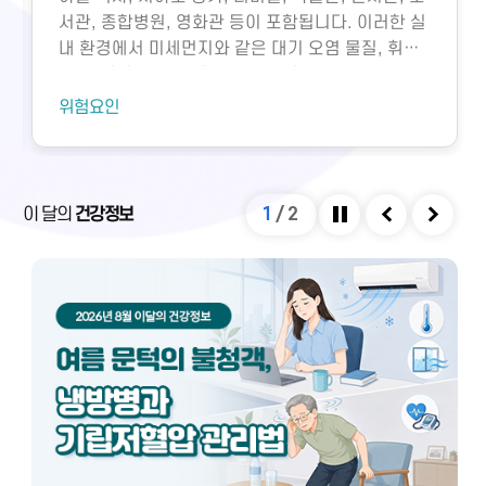
서관, 종합병원, 영화관 등이 포함됩니다. 이러한 실
내 환경에서 미세먼지와 같은 대기 오염 물질, 휘발
성유기화합물, 일산화탄소, 이산화탄소, 미생물성
오염물질에 노출되면 호흡기 질환 등 다양한 건강 문
위험요인
제가 생길 수 있습니다. 특히 밀집된 환경에서 환기
가 부족하면 두통, 구토, 근육통, 불쾌감과 같은 빌딩
증후군이나 새집증후군 증상이 발생할 수 있으며,
실내외 온도 차와 건조한 환경으로 인해 냉방병도 나
이 달의
건강정보
1
/
2
타날 수 있습니다. 이러한 건강 문제는 적절한 환기
정지
이전
다음
와 충분한 휴식을 통해 대부분 예방 및 관리할 수 있
습니다.