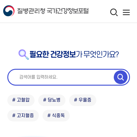
필요한 건강정보
가 무엇인가요?
# 고혈압
# 당뇨병
# 우울증
# 고지혈증
# 식중독