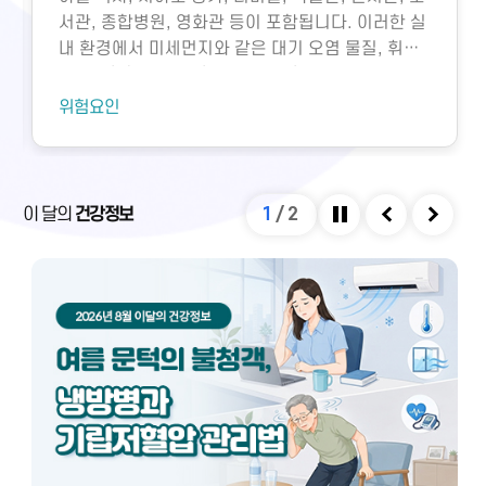
서관, 종합병원, 영화관 등이 포함됩니다. 이러한 실
내 환경에서 미세먼지와 같은 대기 오염 물질, 휘발
성유기화합물, 일산화탄소, 이산화탄소, 미생물성
오염물질에 노출되면 호흡기 질환 등 다양한 건강 문
위험요인
제가 생길 수 있습니다. 특히 밀집된 환경에서 환기
가 부족하면 두통, 구토, 근육통, 불쾌감과 같은 빌딩
증후군이나 새집증후군 증상이 발생할 수 있으며,
실내외 온도 차와 건조한 환경으로 인해 냉방병도 나
이 달의
건강정보
1
/
2
타날 수 있습니다. 이러한 건강 문제는 적절한 환기
정지
이전
다음
와 충분한 휴식을 통해 대부분 예방 및 관리할 수 있
습니다.