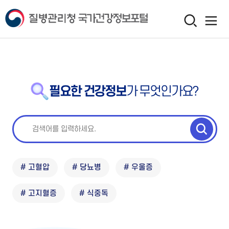
필요한 건강정보
가 무엇인가요?
# 고혈압
# 당뇨병
# 우울증
# 고지혈증
# 식중독