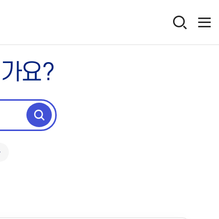
인가요?
독