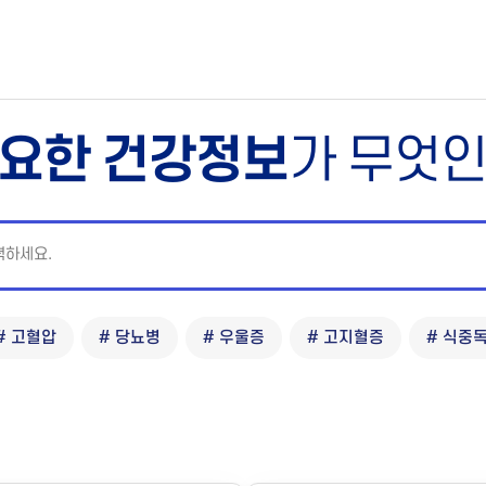
요한 건강정보
가 무엇
# 고혈압
# 당뇨병
# 우울증
# 고지혈증
# 식중