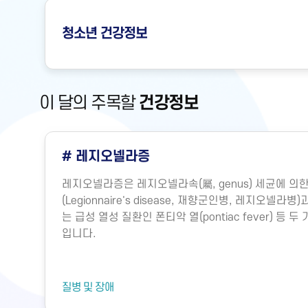
청소년
건강정보
이 달의 주목할
건강정보
# 레지오넬라증
레지오넬라증은 레지오넬라속(屬, genus) 세균에 
(Legionnaire's disease, 재향군인병, 레지오넬
는 급성 열성 질환인 폰티악 열(pontiac fever) 등
입니다.
질병 및 장애