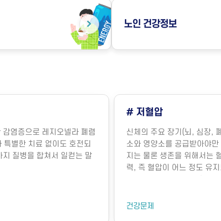
노인
건강정보
# 저혈압
의한 감염증으로 레지오넬라 폐렴
신체의 주요 장기(뇌, 심장, 
라병)과 특별한 치료 없이도 호전되
소와 영양소를 공급받아야만 
 두 가지 질병을 합쳐서 일컫는 말
지는 물론 생존을 위해서는 
력, 즉 혈압이 어느 정도 유
명의 유지에 매우 중요합니다
장에서 뿜어져 나오는 혈액의
기능에 의해 내보내는 혈액의
건강문제
요인에 의해 결정됩니다. 혈관