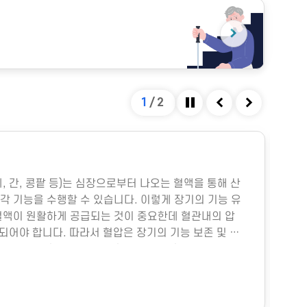
1
/
2
정지
이전
다음
#
폐, 간, 콩팥 등)는 심장으로부터 나오는 혈액을 통해 산
다중
각 기능을 수행할 수 있습니다. 이렇게 장기의 기능 유
박물
혈액이 원활하게 공급되는 것이 중요한데 혈관내의 압
미세
지되어야 합니다. 따라서 혈압은 장기의 기능 보존 및 생
물성
.그렇다면 혈압은 어떻게 형성될까요?혈압은 주로 심
히 
 양과 혈관의 직경에 따라 결정됩니다. 심장에서 펌프
이나
 양을 심박출량이라고 하는데, 이는 그림과 같이 여러
냉방
위
의 직경은 혈압에 훨씬 더 중요한데, 혈관의 직경이 조