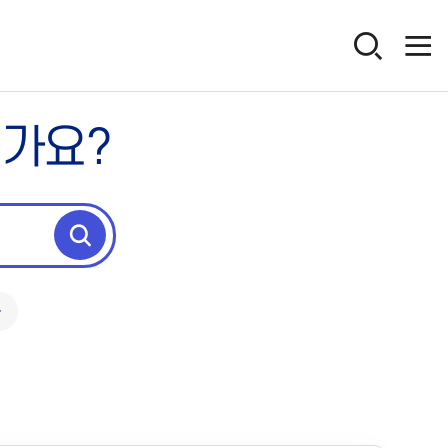
인가요?
독