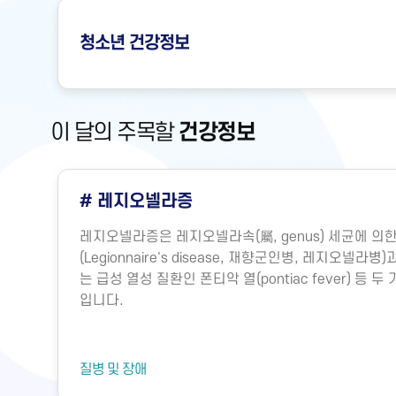
청소년
건강정보
이 달의 주목할
건강정보
# 레지오넬라증
레지오넬라증은 레지오넬라속(屬, genus) 세균에 
(Legionnaire's disease, 재향군인병, 레지오넬
는 급성 열성 질환인 폰티악 열(pontiac fever) 등
입니다.
질병 및 장애