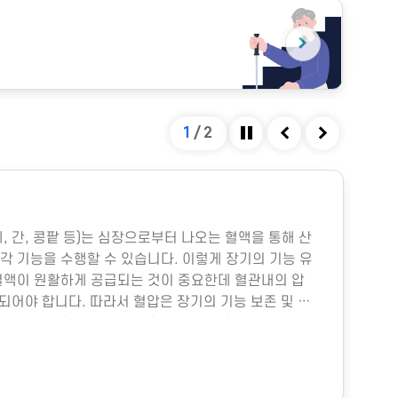
1
/
2
정지
이전
다음
#
폐, 간, 콩팥 등)는 심장으로부터 나오는 혈액을 통해 산
다중
각 기능을 수행할 수 있습니다. 이렇게 장기의 기능 유
박물
혈액이 원활하게 공급되는 것이 중요한데 혈관내의 압
미세
지되어야 합니다. 따라서 혈압은 장기의 기능 보존 및 생
물성
.그렇다면 혈압은 어떻게 형성될까요?혈압은 주로 심
히 
 양과 혈관의 직경에 따라 결정됩니다. 심장에서 펌프
이나
 양을 심박출량이라고 하는데, 이는 그림과 같이 여러
냉방
위
의 직경은 혈압에 훨씬 더 중요한데, 혈관의 직경이 조