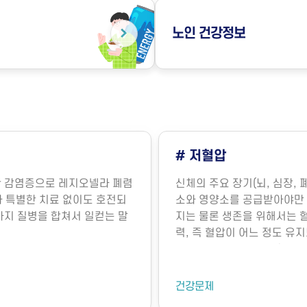
노인
건강정보
# 저혈압
의한 감염증으로 레지오넬라 폐렴
신체의 주요 장기(뇌, 심장, 
라병)과 특별한 치료 없이도 호전되
소와 영양소를 공급받아야만 
 두 가지 질병을 합쳐서 일컫는 말
지는 물론 생존을 위해서는 
력, 즉 혈압이 어느 정도 유
명의 유지에 매우 중요합니다
장에서 뿜어져 나오는 혈액의
기능에 의해 내보내는 혈액의
건강문제
요인에 의해 결정됩니다. 혈관