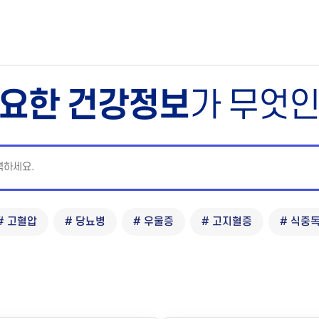
요한 건강정보
가 무엇
# 고혈압
# 당뇨병
# 우울증
# 고지혈증
# 식중