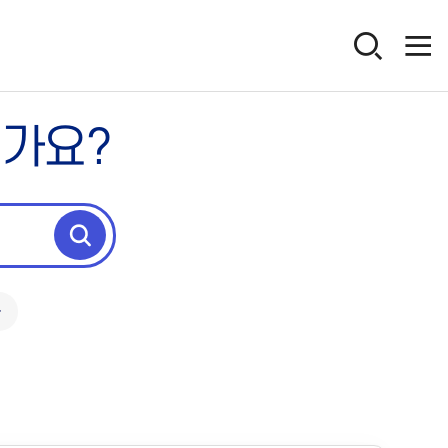
인가요?
독