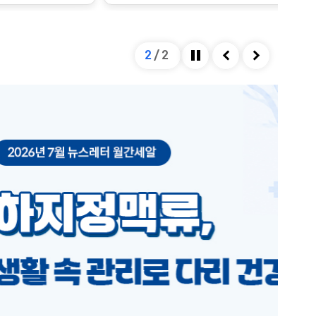
2
/
2
정지
이전
다음