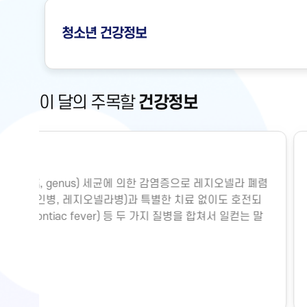
청소년
건강정보
이 달의 주목할
건강정보
# 저혈압
 폐렴
신체의 주요 장기(뇌, 심장, 폐, 간, 콩팥 등)는 심장
전되
소와 영양소를 공급받아야만 각 기능을 수행할 수 있습
는 말
지는 물론 생존을 위해서는 혈액이 원활하게 공급되는
력, 즉 혈압이 어느 정도 유지되어야 합니다. 따라서 혈
명의 유지에 매우 중요합니다.그렇다면 혈압은 어떻게
장에서 뿜어져 나오는 혈액의 양과 혈관의 직경에 따라
기능에 의해 내보내는 혈액의 양을 심박출량이라고 하는
건강문제
요인에 의해 결정됩니다. 혈관의 직경은 혈압에 훨씬 더