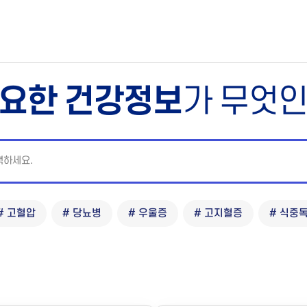
요한 건강정보
가 무엇
# 고혈압
# 당뇨병
# 우울증
# 고지혈증
# 식중