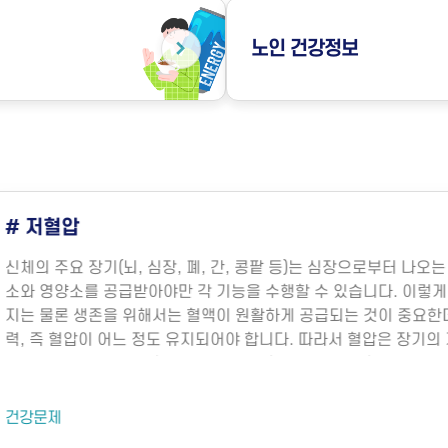
노인
건강정보
# 다중이용시설에서의 
으로부터 나오는 혈액을 통해 산
다중이용시설은 불특정 다수가
니다. 이렇게 장기의 기능 유
박물관, 전시관, 도서관, 종
 것이 중요한데 혈관내의 압
미세먼지와 같은 대기 오염 
압은 장기의 기능 보존 및 생
물성 오염물질에 노출되면 호흡
 형성될까요?혈압은 주로 심
히 밀집된 환경에서 환기가 부
 결정됩니다. 심장에서 펌프
이나 새집증후군 증상이 발생
데, 이는 그림과 같이 여러
냉방병도 나타날 수 있습니다
위험요인
 중요한데, 혈관의 직경이 조
해