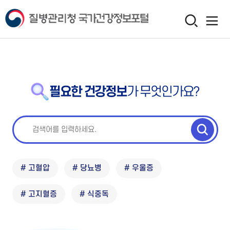
필요한 건강정보
가 무엇인가요?
# 고혈압
# 당뇨병
# 우울증
# 고지혈증
# 식중독