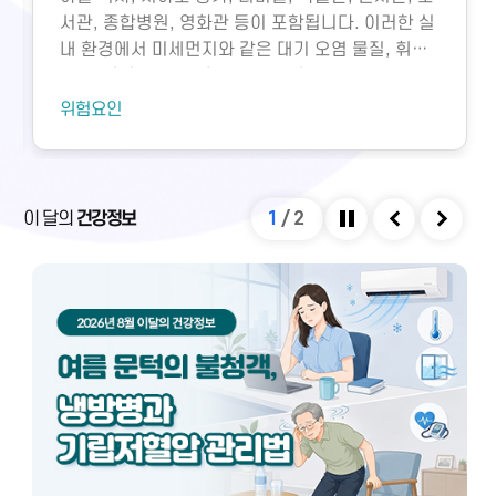
서관, 종합병원, 영화관 등이 포함됩니다. 이러한 실
내 환경에서 미세먼지와 같은 대기 오염 물질, 휘발
성유기화합물, 일산화탄소, 이산화탄소, 미생물성
오염물질에 노출되면 호흡기 질환 등 다양한 건강 문
위험요인
제가 생길 수 있습니다. 특히 밀집된 환경에서 환기
가 부족하면 두통, 구토, 근육통, 불쾌감과 같은 빌딩
증후군이나 새집증후군 증상이 발생할 수 있으며,
실내외 온도 차와 건조한 환경으로 인해 냉방병도 나
이 달의
건강정보
1
/
2
타날 수 있습니다. 이러한 건강 문제는 적절한 환기
정지
이전
다음
와 충분한 휴식을 통해 대부분 예방 및 관리할 수 있
습니다.