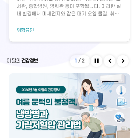
서관, 종합병원, 영화관 등이 포함됩니다. 이러한 실
내 환경에서 미세먼지와 같은 대기 오염 물질, 휘발
성유기화합물, 일산화탄소, 이산화탄소, 미생물성
오염물질에 노출되면 호흡기 질환 등 다양한 건강 문
위험요인
제가 생길 수 있습니다. 특히 밀집된 환경에서 환기
가 부족하면 두통, 구토, 근육통, 불쾌감과 같은 빌딩
증후군이나 새집증후군 증상이 발생할 수 있으며,
실내외 온도 차와 건조한 환경으로 인해 냉방병도 나
이 달의
건강정보
1
/
2
타날 수 있습니다. 이러한 건강 문제는 적절한 환기
정지
이전
다음
와 충분한 휴식을 통해 대부분 예방 및 관리할 수 있
습니다.