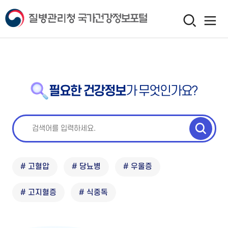
필요한 건강정보
가 무엇인가요?
# 고혈압
# 당뇨병
# 우울증
# 고지혈증
# 식중독